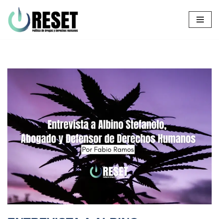
Ir
al
contenido