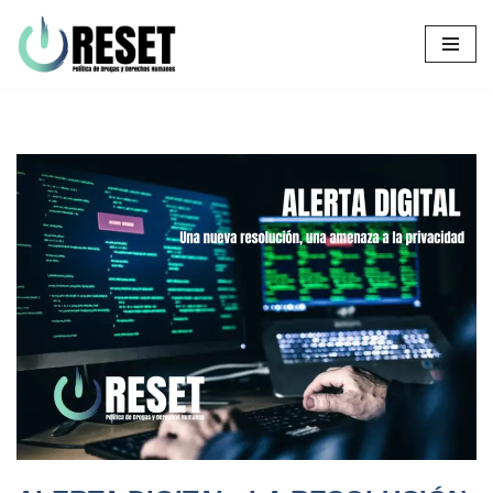
Ir
al
contenido