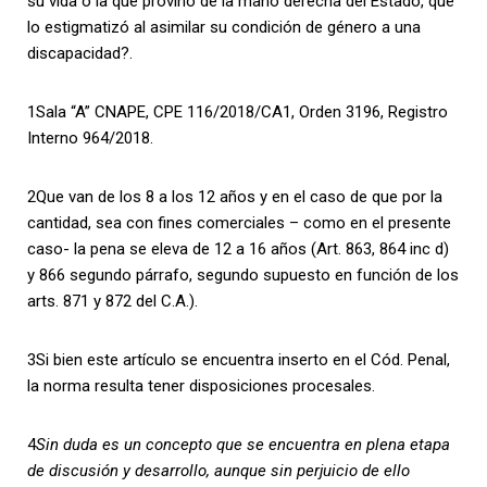
su vida o la que provino de la mano derecha del Estado, que
lo estigmatizó al asimilar su condición de género a una
discapacidad?.
1
Sala “A” CNAPE, CPE 116/2018/CA1, Orden 3196, Registro
Interno 964/2018.
2
Que van de los 8 a los 12 años y en el caso de que por la
cantidad, sea con fines comerciales – como en el presente
caso- la pena se eleva de 12 a 16 años (Art. 863, 864 inc d)
y 866 segundo párrafo, segundo supuesto en función de los
arts. 871 y 872 del C.A.).
3
Si bien este artículo se encuentra inserto en el Cód. Penal,
la norma resulta tener disposiciones procesales.
4
Sin duda es un concepto que se encuentra en plena etapa
de discusión y desarrollo, aunque sin perjuicio de ello