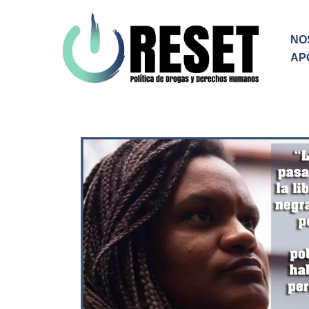
Ir
NO
al
AP
contenido