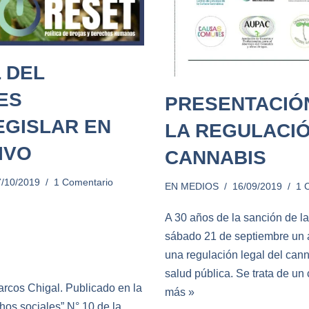
 DEL
ES
PRESENTACIÓ
EGISLAR EN
LA REGULACIÓ
IVO
CANNABIS
7/10/2019
1 Comentario
EN MEDIOS
16/09/2019
1 
A 30 años de la sanción de l
sábado 21 de septiembre un 
una regulación legal del cann
salud pública. Se trata de u
arcos Chigal. Publicado en la
más »
hos sociales” N° 10 de la