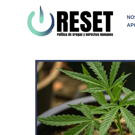
Ir
NO
al
AP
contenido