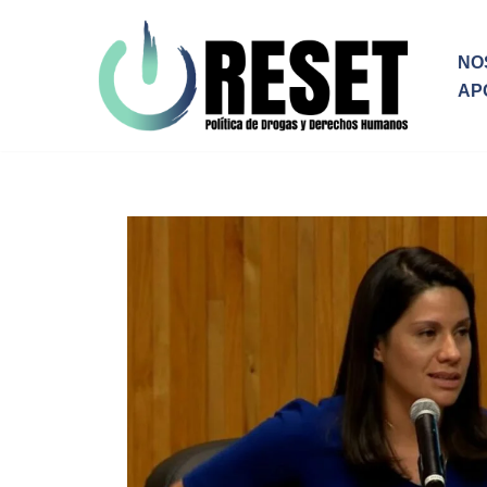
Ir
NO
al
AP
contenido