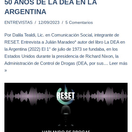
50 AÑOS DE LA DEA EN LA
ARGENTINA
ENTREVISTAS
12/09/2023
5 Comentarios
Por Dalila Tealdi, Lic. en Comunicación Social, integrante de
RESET. Entrevista a Julián Maradeo* autor del libro La DEA en
la Argentina (2022) El 1° de julio de 1973 se fundaba, en los
Estados Unidos durante la presidencia de Richard Nixon, la
Administración de Control de Drogas (DEA, por sus…
Leer más
»