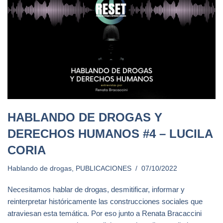
HABLANDO DE DROGAS Y
DERECHOS HUMANOS #4 – LUCILA
CORIA
Hablando de drogas
,
PUBLICACIONES
07/10/2022
Necesitamos hablar de drogas, desmitificar, informar y
reinterpretar históricamente las construcciones sociales que
atraviesan esta temática. Por eso junto a Renata Bracaccini