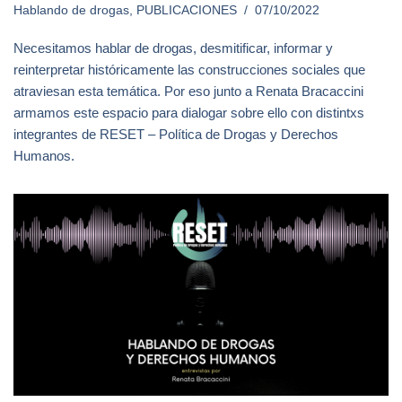
Hablando de drogas
,
PUBLICACIONES
07/10/2022
Necesitamos hablar de drogas, desmitificar, informar y
reinterpretar históricamente las construcciones sociales que
atraviesan esta temática. Por eso junto a Renata Bracaccini
armamos este espacio para dialogar sobre ello con distintxs
integrantes de RESET – Política de Drogas y Derechos
Humanos.