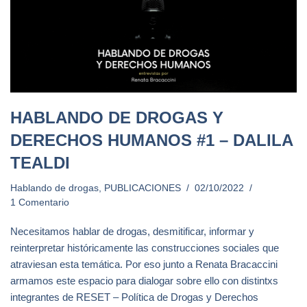
HABLANDO DE DROGAS Y
DERECHOS HUMANOS #1 – DALILA
TEALDI
Hablando de drogas
,
PUBLICACIONES
02/10/2022
1 Comentario
Necesitamos hablar de drogas, desmitificar, informar y
reinterpretar históricamente las construcciones sociales que
atraviesan esta temática. Por eso junto a Renata Bracaccini
armamos este espacio para dialogar sobre ello con distintxs
integrantes de RESET – Política de Drogas y Derechos