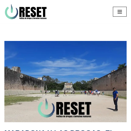
Ir
al
contenido